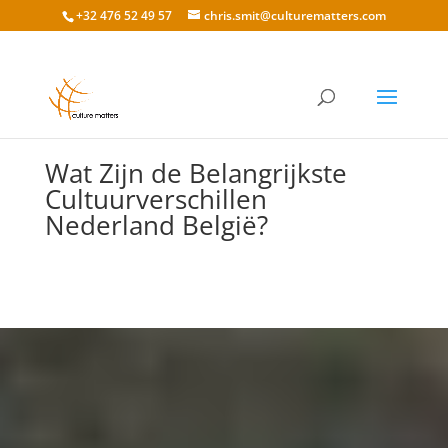
+32 476 52 49 57
chris.smit@culturematters.com
Wat Zijn de Belangrijkste
Cultuurverschillen
Nederland België?